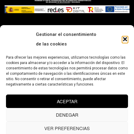
-
-
Gestionar el consentimiento
AVISO LEGAL
POLÍTICA DE COOKIES
POLÍTICA DE PRIVACIDAD
de las cookies
CONTACTA CON NOSOTROS
Para ofrecer las mejores experiencias, utilizamos tecnologías como las
cookies para almacenar y/o acceder a la información del dispositivo. El
Aviación 59, Local 30-31. 41007 Sevilla
consentimiento de estas tecnologías nos permitirá procesar datos como
Tel:
+34 954 317 402
el comportamiento de navegación o las identificaciones únicas en este
sitio. No consentir o retirar el consentimiento, puede afectar
Fax: +34 954 317 402
negativamente a ciertas características y funciones.
info@aedifica-arquitectura.com
ACEPTAR
DENEGAR
WEB DISEÑADA POR AVIVA PUBLICIDAD
VER PREFERENCIAS