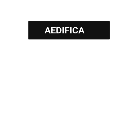
AEDIFICA
SERVICIO
Seguridad y salud en obras
COMPARTIR