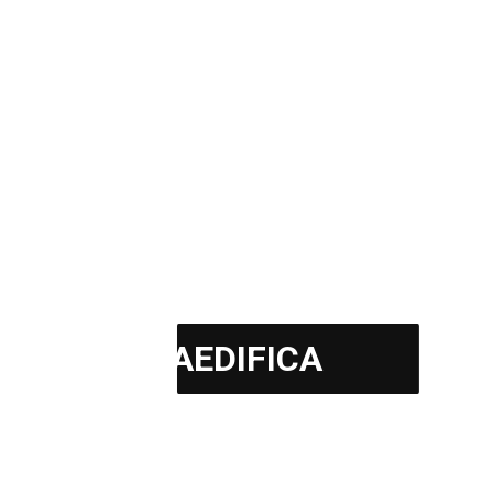
15 años ago
El Museo Reina Sofía se viste
de Verde
test : El Museo Nacional y Centro de Arte Reina Sofía
acoge desde hoy y hasta el 16 de enero
Sin categoría
Ambasz
,
arquitectura
,
casa del retiro espiritual
AEDIFICA
READ MORE