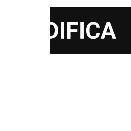
ica
AEDIFICA
io
,